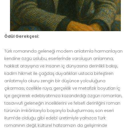
Ödül Gerekçesi:
Türk romanında geleneği modern anlatımla harmanlayan
kendine özgü üslubu, eserlerinde varoluşun anlamına,
hakikat arayışına ve insanın iç dünyasına derinlikli bakışı,
kadim hikmet ile çağdaş duyarlıkları ustaca birleştiren
anlatımıyla okuru zengin bir düşünce yolculuğuna
çıkarması, özellikle rüya, gerçeklik ve metafizik boyutları iç
içe geçirerek edebiyatımıza kazandırdığı özgün romanları,
tasavvufi geleneğin inceliklerini ve felsefi derinliğini roman
türünün imkânlarıyla başarıyla buluşturması, son eseri
Rumi’de olduğu gibi edebî üretimiyle yalnızca Türk
romanının değil, kültürel hafızamızın da gelişiminde