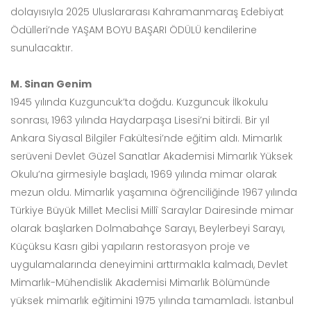
dolayısıyla 2025 Uluslararası Kahramanmaraş Edebiyat
Ödülleri’nde YAŞAM BOYU BAŞARI ÖDÜLÜ kendilerine
sunulacaktır.
M. Sinan Genim
1945 yılında Kuzguncuk’ta doğdu. Kuzguncuk İlkokulu
sonrası, 1963 yılında Haydarpaşa Lisesi’ni bitirdi. Bir yıl
Ankara Siyasal Bilgiler Fakültesi’nde eğitim aldı. Mimarlık
serüveni Devlet Güzel Sanatlar Akademisi Mimarlık Yüksek
Okulu’na girmesiyle başladı, 1969 yılında mimar olarak
mezun oldu. Mimarlık yaşamına öğrenciliğinde 1967 yılında
Türkiye Büyük Millet Meclisi Millî Saraylar Dairesinde mimar
olarak başlarken Dolmabahçe Sarayı, Beylerbeyi Sarayı,
Küçüksu Kasrı gibi yapıların restorasyon proje ve
uygulamalarında deneyimini arttırmakla kalmadı, Devlet
Mimarlık-Mühendislik Akademisi Mimarlık Bölümünde
yüksek mimarlık eğitimini 1975 yılında tamamladı. İstanbul