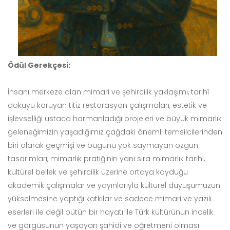
Ödül Gerekçesi:
İnsanı merkeze alan mimari ve şehircilik yaklaşımı, tarihî
dokuyu koruyan titiz restorasyon çalışmaları, estetik ve
işlevselliği ustaca harmanladığı projeleri ve büyük mimarlık
geleneğimizin yaşadığımız çağdaki önemli temsilcilerinden
biri olarak geçmişi ve bugünü yok saymayan özgün
tasarımları, mimarlık pratiğinin yanı sıra mimarlık tarihi,
kültürel bellek ve şehircilik üzerine ortaya koyduğu
akademik çalışmalar ve yayınlarıyla kültürel duyuşumuzun
yükselmesine yaptığı katkılar ve sadece mimari ve yazılı
eserleri ile değil bütün bir hayatı ile Türk kültürünün incelik
ve görgüsünün yaşayan şahidi ve öğretmeni olması